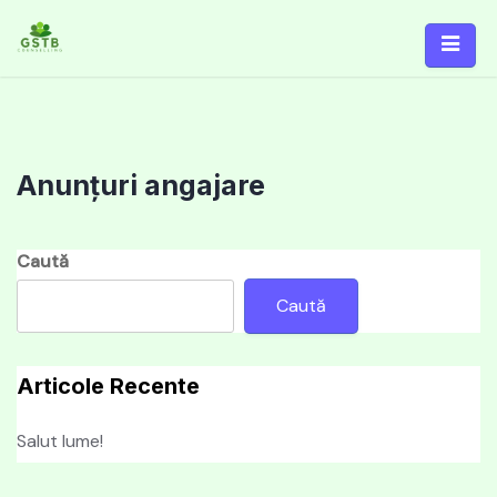
Skip
to
content
Anunțuri angajare
Caută
Caută
Articole Recente
Salut lume!